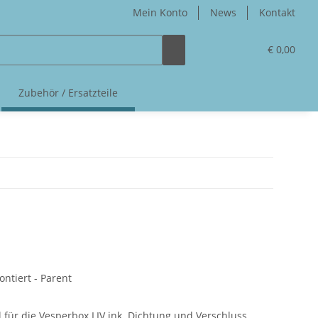
Mein Konto
News
Kontakt
€ 0,00
Zubehör / Ersatzteile
ontiert - Parent
 für die Vesperbox LIV ink. Dichtung und Verschluss